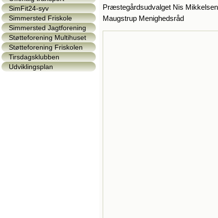
Præstegårdsudvalget Nis Mikkelsen
SimFit24-syv
Simmersted Friskole
Maugstrup Menighedsråd
Simmersted Jagtforening
Støtteforening Multihuset
Støtteforening Friskolen
Tirsdagsklubben
Udviklingsplan