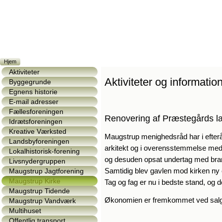
Hjem
Aktiviteter
Aktiviteter og information
Byggegrunde
Egnens historie
E-mail adresser
Fællesforeningen
Renovering af Præstegårds l
Idrætsforeningen
Kreative Værksted
Maugstrup menighedsråd har i efterå
Landsbyforeningen
arkitekt og i overensstemmelse med d
Lokalhistorisk-forening
og desuden opsat undertag med bra
Livsnydergruppen
Samtidig blev gavlen mod kirken ny o
Maugstrup Jagtforening
Maugstrup Kirke
Tag og fag er nu i bedste stand, og
Maugstrup Tidende
Økonomien er fremkommet ved salg af
Maugstrup Vandværk
Multihuset
Offentlig transport